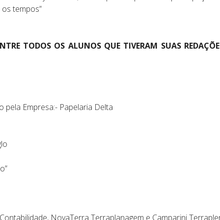
s os tempos”
ENTRE TODOS OS ALUNOS QUE TIVERAM SUAS REDAÇÕE
do pela Empresa:- Papelaria Delta
lo
to”
k Contabilidade, NovaTerra Terraplanagem e Camparini Terrapl