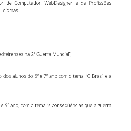
dor de Computador, WebDesigner e de Profissões
 Idiomas.
edreirenses na 2ª Guerra Mundial”;
o dos alunos do 6º e 7º ano com o tema: “O Brasil e a
º e 9º ano, com o tema “s conseqüências que a guerra