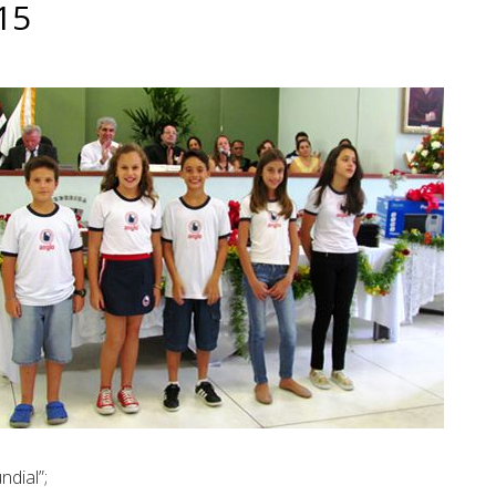
15
dial”;