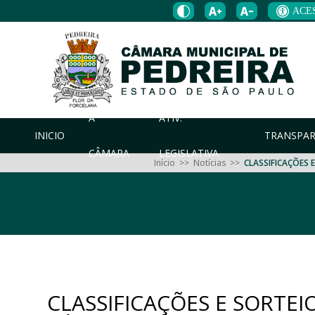
ACE
A
ATIV.
INICIO
TRANSPAR
CÂMARA
LEGISLATIVA
Início
>>
Notícias
>>
CLASSIFICAÇÕES 
CLASSIFICAÇÕES E SORTE