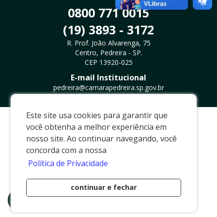
0800 771 0015
(19) 3893 - 3172
R. Prof. João Alvarenga, 75
Centro, Pedreira - SP.
CEP 13920-025
E-mail Institucional
pedreira@camarapedreira.sp.gov.br
Este site usa cookies para garantir que
Desenvolvido por
Via Brasil Web Project
você obtenha a melhor experiência em
nosso site. Ao continuar navegando, você
concorda com a nossa
Política de Privacidade
continuar e fechar