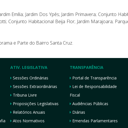
Jardim Emília; Jardim Dos Ypês; Jardim Primavera; Conjunto Hab
ti; Conjunto Habitacional Beija Flor; Jardim Marajoara; Parque I
orama e Parte do Bairro Santa Cruz.
ATIV. LEGISLATIVA
TRANSPARÊNCIA
Sessões Ordinárias
Portal de Transparência
Sessões Extraordinárias
Lei de Responsabilidade
Tribuna Livre
Fiscal
Proposições Legislativas
Audiências Públicas
Relatórios Anuais
Diárias
fia
Atos Normativos
Emendas Parlamentares