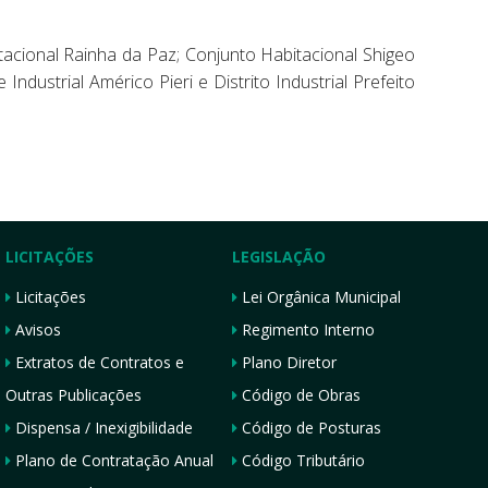
itacional Rainha da Paz; Conjunto Habitacional Shigeo
ndustrial Américo Pieri e Distrito Industrial Prefeito
LICITAÇÕES
LEGISLAÇÃO
Licitações
Lei Orgânica Municipal
Avisos
Regimento Interno
Extratos de Contratos e
Plano Diretor
Outras Publicações
Código de Obras
Dispensa / Inexigibilidade
Código de Posturas
Plano de Contratação Anual
Código Tributário