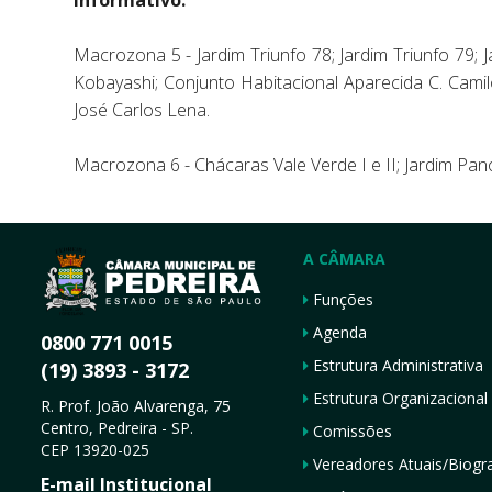
Macrozona 5 - Jardim Triunfo 78; Jardim Triunfo 79; 
Kobayashi; Conjunto Habitacional Aparecida C. Camilot
José Carlos Lena.
Macrozona 6 - Chácaras Vale Verde I e II; Jardim Pan
A CÂMARA
Funções
Agenda
0800 771 0015
Estrutura Administrativa
(19) 3893 - 3172
Estrutura Organizacional
R. Prof. João Alvarenga, 75
Centro, Pedreira - SP.
Comissões
CEP 13920-025
Vereadores Atuais/Biogra
E-mail Institucional