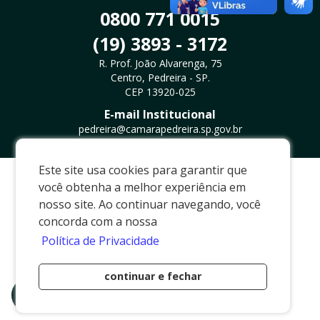
0800 771 0015
(19) 3893 - 3172
R. Prof. João Alvarenga, 75
Centro, Pedreira - SP.
CEP 13920-025
E-mail Institucional
pedreira@camarapedreira.sp.gov.br
Este site usa cookies para garantir que
Desenvolvido por
Via Brasil Web Project
você obtenha a melhor experiência em
nosso site. Ao continuar navegando, você
concorda com a nossa
Política de Privacidade
continuar e fechar